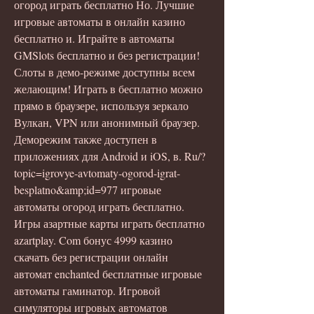
огород играть бесплатно Но. Лучшие 
игровые автоматы в онлайн казино 
бесплатно и. Играйте в автоматы 
GMSlots бесплатно и без регистрации! 
Слоты в демо-режиме доступны всем 
желающим! Играть в бесплатно можно 
прямо в браузере, используя зеркало 
Вулкан, VPN или анонимный браузер. 
Деморежим также доступен в 
приложениях для Android и iOS, в. Ru/?
topic=igrovye-avtomaty-ogorod-igrat-
besplatno&amp;id=977 игровые 
автоматы огород играть бесплатно. 
Игры азартные карты играть бесплатно 
azartplay. Com бонус 4999 казино 
скачать без регистрации онлайн 
автомат enchanted бесплатные игровые 
автоматы гаминатор. Игровой 
симуляторы игровых автоматов 