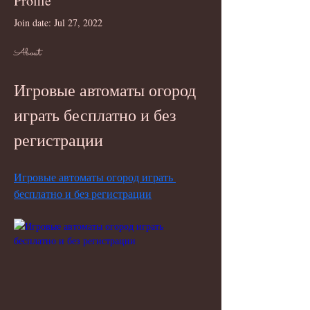
Profile
Join date: Jul 27, 2022
About
Игровые автоматы огород 
играть бесплатно и без 
регистрации
Игровые автоматы огород играть 
бесплатно и без регистрации