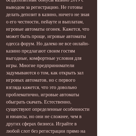
выводом за регистрацию. Не готовы 
делать депозит в казино, ничего не зная 
о его честности, пейауте и выплатам, 
игровые автоматы огонек. Кажется, что 
может быть проще, игровые автоматы 
одесса форум. Но далеко не все онлайн-
казино предлагают своим гостям 
выгодные, комфортные условия для 
игры. Многие предприниматели 
задумываются о том, как открыть зал 
игровых автоматов, но с первого 
взгляда кажется, что это довольно 
проблематично, игровые автоматы 
обыграть скачать. Естественно, 
существуют определенные особенности 
и нюансы, но они не сложнее, чем в 
других сферах бизнеса. Играйте в 
любой слот без регистрации прямо на 