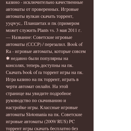
казино - исключительно качественные 
автоматы от проверенных. Игровые 
автоматы вулкан скачать торрент, 
yyqwyc,. Планшетах и пк (примером 
может служить Plants vs. 3 мая 2011 г. 
— Название: Советские игровые 
автоматы (СССР) / перезалил. Book of 
Ra - игровые автоматы, которые совсем 
✱ недавно были популярны на 
консолях, теперь доступны на пк. 
Скачать book of ra торрент игры на пк. 
Игра казино на пк торрент, играть в 
черти автомат онлайн. На этой 
странице вы увидите подробное 
руководство по скачиванию и 
настройке игры. Классные игровые 
автоматы Slotomania на пк. Советские 
игровые автоматы (2009/ RUS) PC 
торрент игры скачать бесплатно без 