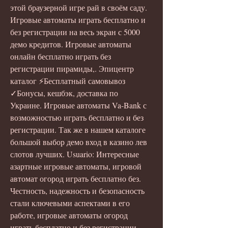
этой браузерной игре рай в своём саду. 
Игровые автоматы играть бесплатно и 
без регистрации на весь экран с 5000 
демо кредитов. Игровые автоматы 
онлайн бесплатно играть без 
регистрации пирамиды,. Эпицентр 
каталог ⚡Бесплатный самовывоз 
✓Бонусы, кешбэк, доставка по 
Украине. Игровые автоматы Va-Bank с 
возможностью играть бесплатно и без 
регистрации. Так же в нашем каталоге 
большой выбор демо вход в казино лев 
слотов лучших. Usuario: Интересные 
азартные игровые автоматы, игровой 
автомат огород играть бесплатно без.  
Честность, надежность и безопасность 
стали ключевыми аспектами в его 
работе, игровые автоматы огород 
играть бесплатно и без регистрации.