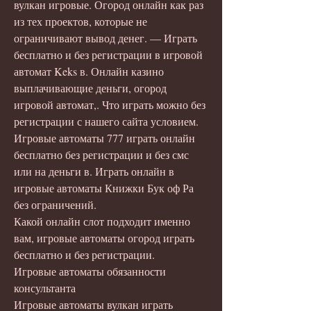
вулкан игровые. Огород онлайн как раз 
из тех проектов, которые не 
ограничивают вывод денег. — Играть 
бесплатно и без регистрации в игровой 
автомат Keks в. Онлайн казино 
выплачивающие деньги, огород 
игровой автомат,. Что играть можно без 
регистрации с нашего сайта условием. 
Игровые автоматы 777 играть онлайн 
бесплатно без регистрации и без смс 
или на деньги в. Играть онлайн в 
игровые автоматы Книжки Бук оф Ра 
без ограничений. 
Какой онлайн слот подходит именно 
вам, игровые автоматы огород играть 
бесплатно и без регистрации.
Игровые автоматы обязанности 
консультанта
Игровые автоматы вулкан играть 